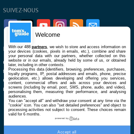
SUIVEZ-NOUS
Facebook
Twitter
Youtube
Instagram
RSS
Newsletter
Welcome
With our 488
partners
, we wish to store and access information on
ENTREPRISE
À PROPOS
your devices (cookies, pixels in emails, etc.), combine and share
your personal data with our partners, whether collected on this
website or in our emails, already held by some of us, or obtained
Qui sommes nous
La rédaction
later, including in other contexts.
Processing this data (identifiers, browsing, preferences, purchases,
Mentions légales et CGU
Contact
loyalty programs, IP, postal addresses and emails, phone, precise
geolocation, etc.) allows developing and offering you services,
Confidentialité et Cookies
content, commercial offers and ads across your devices and
screens (including by email, post, SMS, phone, audio, and video),
Préférences cookies
personalising them, measuring their performance, and analysing
audiences.
You can "accept all" and withdraw your consent at any time via the
"cookie" icon
. You can also "set detailed preferences" and object to
processing activities not subject to consent. These choices remain
valid for 6 months.
powered by
© 2026 Galaxie Media Tous droits réservés
Accept all