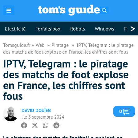
Rechercher
>
Electricité
Forfaits box
Robots
Windows
Freebo
Tomsguide.fr
Web
Piratage
IPTV, Telegram : le piratage
des matchs de foot explose en France, les chiffres sont fous
IPTV, Telegram : le piratage
des matchs de foot explose
en France, les chiffres sont
fous
DAVID DOUÏEB
Com
0
, le 5 septembre 2024
Facebook
Twitter
Whatsapp
Reddit