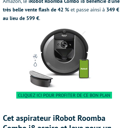
Amazon, le
iRobot Roomba Combo i8 bénéficie d’une
très belle vente flash de 42 %
et passe ainsi à
349 €
au lieu de 599 €
.
CLIQUEZ ICI POUR PROFITER DE CE BON PLAN
Cet aspirateur iRobot Roomba
Combo i8 aspire et lave pour un