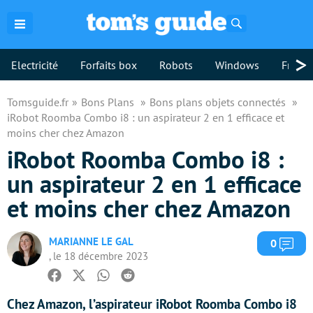
Rechercher
>
Electricité
Forfaits box
Robots
Windows
Freebo
Tomsguide.fr
Bons Plans
Bons plans objets connectés
iRobot Roomba Combo i8 : un aspirateur 2 en 1 efficace et
moins cher chez Amazon
iRobot Roomba Combo i8 :
un aspirateur 2 en 1 efficace
et moins cher chez Amazon
MARIANNE LE GAL
Com
0
, le 18 décembre 2023
Facebook
Twitter
Whatsapp
Reddit
Chez Amazon, l’aspirateur iRobot Roomba Combo i8