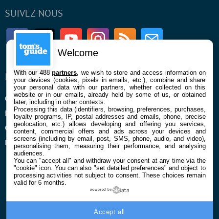
SUIVEZ-NOUS
Facebook
Twitter
Youtube
Instagram
RSS
Newsletter
Welcome
With our 488
partners
, we wish to store and access information on
ENTREPRISE
À PROPOS
your devices (cookies, pixels in emails, etc.), combine and share
your personal data with our partners, whether collected on this
website or in our emails, already held by some of us, or obtained
Qui sommes nous
La rédaction
later, including in other contexts.
Processing this data (identifiers, browsing, preferences, purchases,
Mentions légales et CGU
Contact
loyalty programs, IP, postal addresses and emails, phone, precise
geolocation, etc.) allows developing and offering you services,
Confidentialité et Cookies
content, commercial offers and ads across your devices and
screens (including by email, post, SMS, phone, audio, and video),
Préférences cookies
personalising them, measuring their performance, and analysing
audiences.
You can "accept all" and withdraw your consent at any time via the
"cookie" icon
. You can also "set detailed preferences" and object to
processing activities not subject to consent. These choices remain
valid for 6 months.
powered by
© 2026 Galaxie Media Tous droits réservés
Accept all