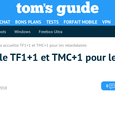
ACHAT
BONS PLANS
TESTS
FORFAIT MOBILE
VPN
ots
Windows
Freebox Ultra
x accueille TF1+1 et TMC+1 pour les retardataires
lle TF1+1 et TMC+1 pour l
0
 2018