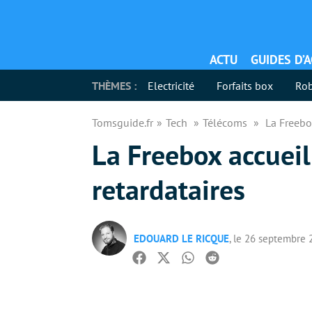
ACTU
GUIDES D’
THÈMES :
Electricité
Forfaits box
Rob
Tomsguide.fr
Tech
Télécoms
La Freebo
La Freebox accuei
retardataires
EDOUARD LE RICQUE
, le 26 septembre
Facebook
Twitter
Whatsapp
Reddit