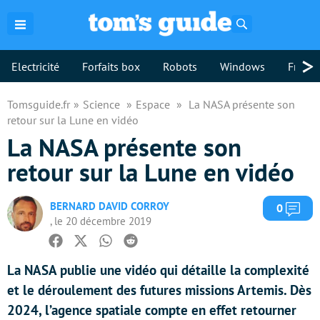
Rechercher
>
Electricité
Forfaits box
Robots
Windows
Freebo
Tomsguide.fr
Science
Espace
La NASA présente son
retour sur la Lune en vidéo
La NASA présente son
retour sur la Lune en vidéo
BERNARD DAVID CORROY
Com
0
, le 20 décembre 2019
Facebook
Twitter
Whatsapp
Reddit
La NASA publie une vidéo qui détaille la complexité
et le déroulement des futures missions Artemis. Dès
2024, l’agence spatiale compte en effet retourner