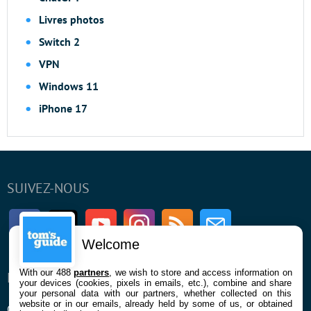
Livres photos
Switch 2
VPN
Windows 11
iPhone 17
SUIVEZ-NOUS
Facebook
Twitter
Youtube
Instagram
RSS
Newsletter
Welcome
With our 488
partners
, we wish to store and access information on
ENTREPRISE
À PROPOS
your devices (cookies, pixels in emails, etc.), combine and share
your personal data with our partners, whether collected on this
website or in our emails, already held by some of us, or obtained
Qui sommes nous
La rédaction