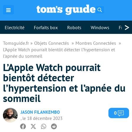
Rechercher
>
Electricité
Forfaits box
Robots
Windows
Freebo
Tomsguide.fr
Objets Connectés
Montres Connectées
L’Apple Watch pourrait bientôt détecter l’hypertension et
l’apnée du sommeil
L’Apple Watch pourrait
bientôt détecter
l’hypertension et l’apnée du
sommeil
JASON FILANKEMBO
Com
0
, le 18 décembre 2023
Facebook
Twitter
Whatsapp
Reddit