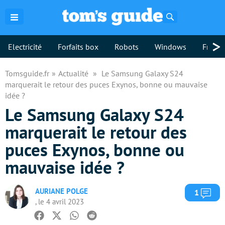
Rechercher
>
Electricité
Forfaits box
Robots
Windows
Freebo
Tomsguide.fr
Actualité
Le Samsung Galaxy S24
marquerait le retour des puces Exynos, bonne ou mauvaise
idée ?
Le Samsung Galaxy S24
marquerait le retour des
puces Exynos, bonne ou
mauvaise idée ?
AURIANE POLGE
Com
1
, le 4 avril 2023
Facebook
Twitter
Whatsapp
Reddit