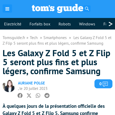
Rechercher
>
Electricité
Forfaits box
Robots
Windows
Freebo
Tomsguide.fr
Tech
Smartphones
Les Galaxy Z Fold 5 et
Z Flip 5 seront plus fins et plus légers, confirme Samsung
Les Galaxy Z Fold 5 et Z Flip
5 seront plus fins et plus
légers, confirme Samsung
AURIANE POLGE
Com
0
, le 20 juillet 2023
Facebook
Twitter
Whatsapp
Reddit
À quelques jours de la présentation officielle des
Galaxy Z Fold 5 et Z Flip 5, Samsung confirme