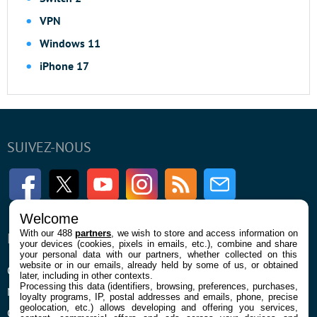
VPN
Windows 11
iPhone 17
SUIVEZ-NOUS
Facebook
Twitter
Youtube
Instagram
RSS
Newsletter
Welcome
With our 488
partners
, we wish to store and access information on
ENTREPRISE
À PROPOS
your devices (cookies, pixels in emails, etc.), combine and share
your personal data with our partners, whether collected on this
website or in our emails, already held by some of us, or obtained
Qui sommes nous
La rédaction
later, including in other contexts.
Processing this data (identifiers, browsing, preferences, purchases,
Mentions légales et CGU
Contact
loyalty programs, IP, postal addresses and emails, phone, precise
geolocation, etc.) allows developing and offering you services,
Confidentialité et Cookies