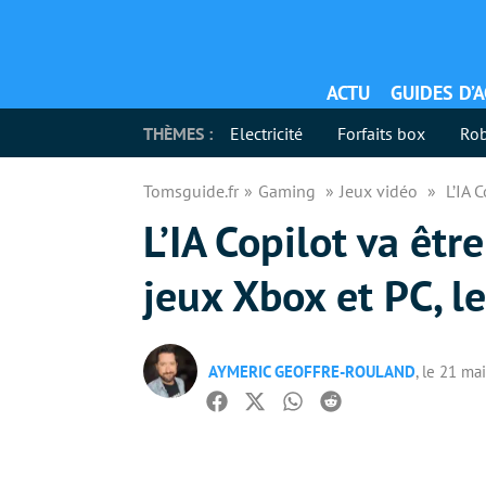
ACTU
GUIDES D’
THÈMES :
Electricité
Forfaits box
Rob
Tomsguide.fr
Gaming
Jeux vidéo
L’IA 
L’IA Copilot va êtr
jeux Xbox et PC, l
AYMERIC GEOFFRE-ROULAND
, le 21 ma
Facebook
Twitter
Whatsapp
Reddit