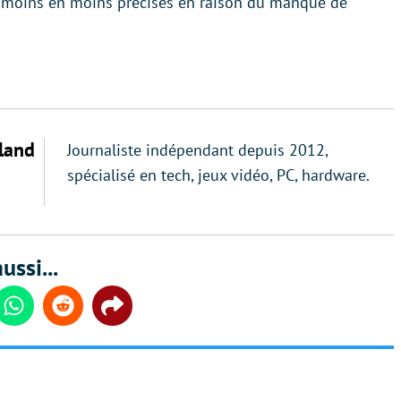
e moins en moins précises en raison du manque de
land
Journaliste indépendant depuis 2012,
spécialisé en tech, jeux vidéo, PC, hardware.
ussi...
din
Whatsapp
Reddit
Share