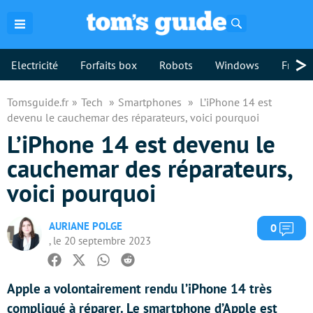
Rechercher
>
Electricité
Forfaits box
Robots
Windows
Freebo
Tomsguide.fr
Tech
Smartphones
L’iPhone 14 est
devenu le cauchemar des réparateurs, voici pourquoi
L’iPhone 14 est devenu le
cauchemar des réparateurs,
voici pourquoi
AURIANE POLGE
Com
0
, le 20 septembre 2023
Facebook
Twitter
Whatsapp
Reddit
Apple a volontairement rendu l’iPhone 14 très
compliqué à réparer. Le smartphone d’Apple est