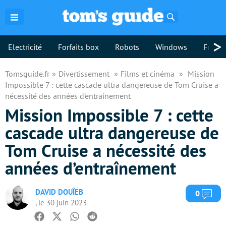
Rechercher
>
Electricité
Forfaits box
Robots
Windows
Freebo
Tomsguide.fr
Divertissement
Films et cinéma
Mission
Impossible 7 : cette cascade ultra dangereuse de Tom Cruise a
nécessité des années d’entraînement
Mission Impossible 7 : cette
cascade ultra dangereuse de
Tom Cruise a nécessité des
années d’entraînement
DAVID DOUÏEB
Com
0
, le 30 juin 2023
Facebook
Twitter
Whatsapp
Reddit