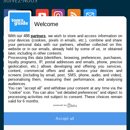
SUIVEZ-NOUS
Facebook
Twitter
Youtube
Instagram
RSS
Newsletter
Welcome
With our 488
partners
, we wish to store and access information on
ENTREPRISE
À PROPOS
your devices (cookies, pixels in emails, etc.), combine and share
your personal data with our partners, whether collected on this
website or in our emails, already held by some of us, or obtained
Qui sommes nous
La rédaction
later, including in other contexts.
Processing this data (identifiers, browsing, preferences, purchases,
Mentions légales et CGU
Contact
loyalty programs, IP, postal addresses and emails, phone, precise
geolocation, etc.) allows developing and offering you services,
Confidentialité et Cookies
content, commercial offers and ads across your devices and
screens (including by email, post, SMS, phone, audio, and video),
Préférences cookies
personalising them, measuring their performance, and analysing
audiences.
You can "accept all" and withdraw your consent at any time via the
"cookie" icon
. You can also "set detailed preferences" and object to
processing activities not subject to consent. These choices remain
valid for 6 months.
powered by
© 2026 Galaxie Media Tous droits réservés
Accept all