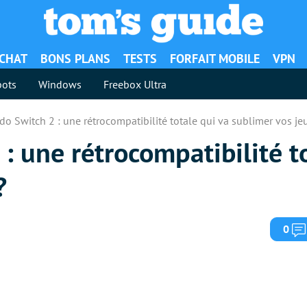
ACHAT
BONS PLANS
TESTS
FORFAIT MOBILE
VPN
ots
Windows
Freebox Ultra
do Switch 2 : une rétrocompatibilité totale qui va sublimer vos je
: une rétrocompatibilité t
?
0