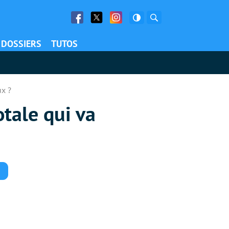
Facebook
Twitter
Facebook
Rechercher
DOSSIERS
TUTOS
ux ?
otale qui va
Commentaires