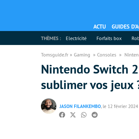
ACTU
GUIDES D’
THÈMES :
Electricité
Forfaits box
Rob
Tomsguide.fr
Gaming
Consoles
Ninten
Nintendo Switch 2 
sublimer vos jeux 
JASON FILANKEMBO
, le 12 février 2024
Facebook
Twitter
Whatsapp
Reddit