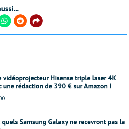
ussi...
din
Whatsapp
Reddit
Share
e vidéoprojecteur Hisense triple laser 4K
ec une rédaction de 390 € sur Amazon !
:00
: quels Samsung Galaxy ne recevront pas la