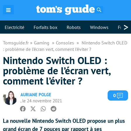
Rechercher
>
Electricité
Forfaits box
Robots
Windows
Freebo
Tomsguide.fr
Gaming
Consoles
Nintendo Switch OLED
: problème de l’écran vert, comment l’éviter ?
Nintendo Switch OLED :
problème de l’écran vert,
comment l’éviter ?
AURIANE POLGE
Com
0
, le 24 novembre 2021
Facebook
Twitter
Whatsapp
Reddit
La nouvelle Nintendo Switch OLED propose un plus
grand écran de 7 pouces par rapport à ses