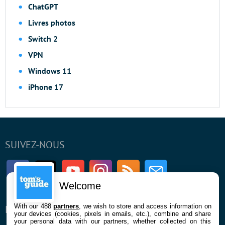
ChatGPT
Livres photos
Switch 2
VPN
Windows 11
iPhone 17
SUIVEZ-NOUS
Facebook
Twitter
Youtube
Instagram
RSS
Newsletter
Welcome
With our 488
partners
, we wish to store and access information on
ENTREPRISE
À PROPOS
your devices (cookies, pixels in emails, etc.), combine and share
your personal data with our partners, whether collected on this