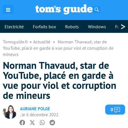
Rechercher
>
Electricité
Forfaits box
Robots
Windows
Freebo
Tomsguide.fr
Actualité
Norman Thavaud, star de
YouTube, placé en garde à vue pour viol et corruption de
mineurs
Norman Thavaud, star de
YouTube, placé en garde à
vue pour viol et corruption
de mineurs
AURIANE POLGE
Com
0
, le 6 décembre 2022
Facebook
Twitter
Whatsapp
Reddit