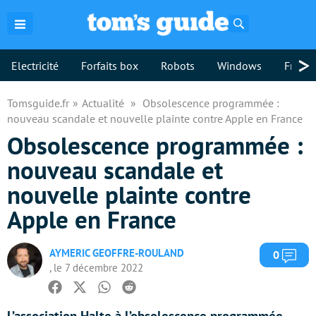
Rechercher
>
Electricité
Forfaits box
Robots
Windows
Freebo
Tomsguide.fr
Actualité
Obsolescence programmée :
nouveau scandale et nouvelle plainte contre Apple en France
Obsolescence programmée :
nouveau scandale et
nouvelle plainte contre
Apple en France
AYMERIC GEOFFRE-ROULAND
Com
0
, le 7 décembre 2022
Facebook
Twitter
Whatsapp
Reddit