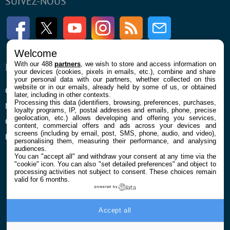
SUIVEZ-NOUS
Facebook
Twitter
Youtube
Instagram
RSS
Newsletter
Welcome
With our 488
partners
, we wish to store and access information on
ENTREPRISE
À PROPOS
your devices (cookies, pixels in emails, etc.), combine and share
your personal data with our partners, whether collected on this
website or in our emails, already held by some of us, or obtained
Qui sommes nous
La rédaction
later, including in other contexts.
Processing this data (identifiers, browsing, preferences, purchases,
Mentions légales et CGU
Contact
loyalty programs, IP, postal addresses and emails, phone, precise
geolocation, etc.) allows developing and offering you services,
Confidentialité et Cookies
content, commercial offers and ads across your devices and
screens (including by email, post, SMS, phone, audio, and video),
Préférences cookies
personalising them, measuring their performance, and analysing
audiences.
You can "accept all" and withdraw your consent at any time via the
"cookie" icon
. You can also "set detailed preferences" and object to
processing activities not subject to consent. These choices remain
valid for 6 months.
powered by
© 2026 Galaxie Media Tous droits réservés
Accept all