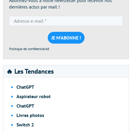
Abonnez-vous à notre newsletter pour recevoir nos
dernières actus par mail !
Adresse
e-
mail
*
Politique de confidentialité
🔥 Les Tendances
ChatGPT
Aspirateur robot
ChatGPT
Livres photos
Switch 2