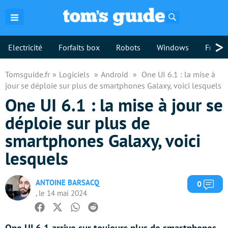
Rechercher
>
Electricité
Forfaits box
Robots
Windows
Freebo
Tomsguide.fr
Logiciels
Android
One UI 6.1 : la mise à
jour se déploie sur plus de smartphones Galaxy, voici lesquels
One UI 6.1 : la mise à jour se
déploie sur plus de
smartphones Galaxy, voici
lesquels
ANTOINE BARSACQ
Com
0
, le 14 mai 2024
Facebook
Twitter
Whatsapp
Reddit