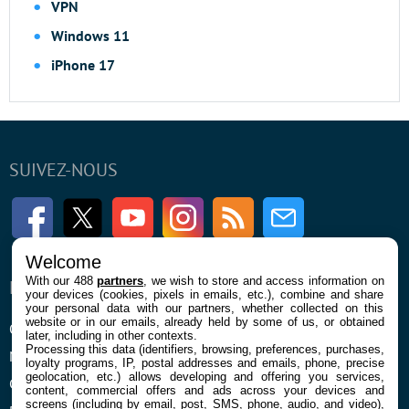
VPN
Windows 11
iPhone 17
SUIVEZ-NOUS
Facebook
Twitter
Youtube
Instagram
RSS
Newsletter
Welcome
With our 488
partners
, we wish to store and access information on
ENTREPRISE
À PROPOS
your devices (cookies, pixels in emails, etc.), combine and share
your personal data with our partners, whether collected on this
website or in our emails, already held by some of us, or obtained
Qui sommes nous
La rédaction
later, including in other contexts.
Processing this data (identifiers, browsing, preferences, purchases,
Mentions légales et CGU
Contact
loyalty programs, IP, postal addresses and emails, phone, precise
geolocation, etc.) allows developing and offering you services,
Confidentialité et Cookies
content, commercial offers and ads across your devices and
screens (including by email, post, SMS, phone, audio, and video),