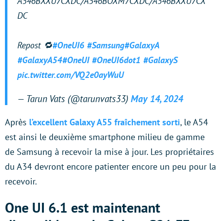
A546BXXU7CXDC/A546BOXM7CXDC/A546BXXU7CX
DC
Repost 🔁
#OneUI6
#Samsung
#GalaxyA
#GalaxyA54
#OneUI
#OneUI6dot1
#GalaxyS
pic.twitter.com/VQ2e0ayWuU
— Tarun Vats (@tarunvats33)
May 14, 2024
Après
l’excellent Galaxy A55 fraîchement sorti
, le A54
est ainsi le deuxième smartphone milieu de gamme
de Samsung à recevoir la mise à jour. Les propriétaires
du A34 devront encore patienter encore un peu pour la
recevoir.
One UI 6.1 est maintenant