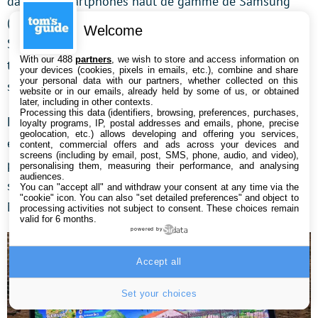
dans les smartphones haut de gamme de Samsung
(les Galaxy S), les Samsung Exynos 2400 et Qualcomm
Welcome
Snapdragon 8 Gen 3. Même la puce Tensor G3 que l’on
With our 488
partners
, we wish to store and access information on
trouve dans les derniers smartphones de Google
your devices (cookies, pixels in emails, etc.), combine and share
your personal data with our partners, whether collected on this
s’avèrent nettement plus performante.
website or in our emails, already held by some of us, or obtained
later, including in other contexts.
Processing this data (identifiers, browsing, preferences, purchases,
En pratique, lorsqu’il s’agit de jouer, le GPU s’avère
loyalty programs, IP, postal addresses and emails, phone, precise
geolocation, etc.) allows developing and offering you services,
efficace. Par exemple, avec le jeu Fortnite, on peut
content, commercial offers and ads across your devices and
screens (including by email, post, SMS, phone, audio, and video),
profiter d’animations fluides (environ 30 images par
personalising them, measuring their performance, and analysing
audiences.
seconde en moyenne), avec un niveau graphique
You can "accept all" and withdraw your consent at any time via the
"cookie" icon
. You can also "set detailed preferences" and object to
Moyen.
processing activities not subject to consent. These choices remain
valid for 6 months.
powered by
Accept all
Set your choices