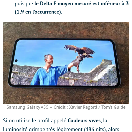
puisque
le Delta E moyen mesuré est inférieur à 3
(1,9 en l’occurrence)
.
Samsung Galaxy A55 – Crédit : Xavier Regord / Tom’s Guide
Si on utilise le profil appelé
Couleurs vives
, la
luminosité grimpe très légèrement (486 nits), alors