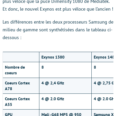
plus véloce que la puce Dimensity 1080 de Mediatek.
Et donc, le nouvel Exynos est plus véloce que l’ancien !
Les différences entre les deux processeurs Samsung de
milieu de gamme sont synthétisées dans le tableau ci-
dessous :
Exynos 1380
Exynos 148
Nombre de
8
8
coeurs
Coeurs Cortex
4 @ 2,4 GHz
4 @ 2,75 G
A78
Coeurs Cortex
4 @ 2.0 GHz
4 @ 2.0 GH
A55
GPU
Mali -G68 MP5 @ 950
Samsung Xc