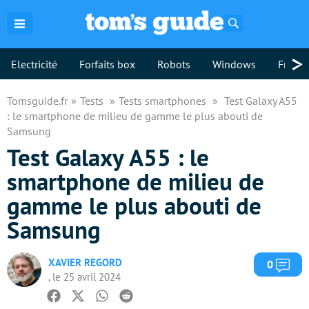
Rechercher
>
Electricité
Forfaits box
Robots
Windows
Freebo
Tomsguide.fr
Tests
Tests smartphones
Test Galaxy A55
: le smartphone de milieu de gamme le plus abouti de
Samsung
Test Galaxy A55 : le
smartphone de milieu de
gamme le plus abouti de
Samsung
XAVIER REGORD
Com
0
, le 25 avril 2024
Facebook
Twitter
Whatsapp
Reddit