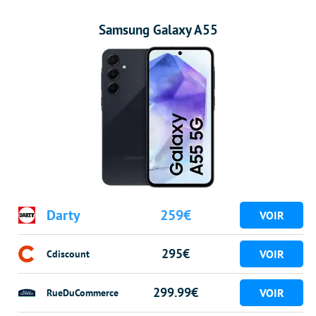
Samsung Galaxy A55
Darty
259€
295€
Cdiscount
299.99€
RueDuCommerce