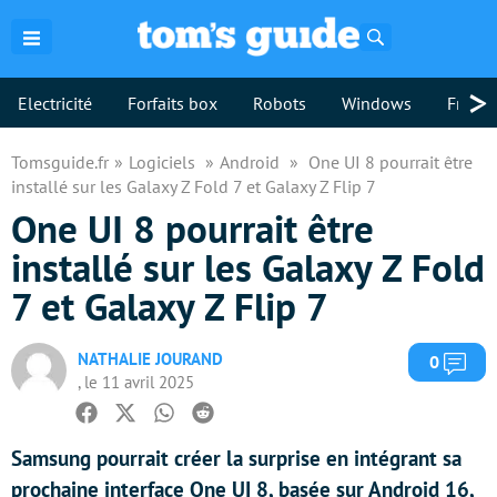
Rechercher
>
Electricité
Forfaits box
Robots
Windows
Freebo
Tomsguide.fr
Logiciels
Android
One UI 8 pourrait être
installé sur les Galaxy Z Fold 7 et Galaxy Z Flip 7
One UI 8 pourrait être
installé sur les Galaxy Z Fold
7 et Galaxy Z Flip 7
NATHALIE JOURAND
Com
0
, le 11 avril 2025
Facebook
Twitter
Whatsapp
Reddit
Samsung pourrait créer la surprise en intégrant sa
prochaine interface One UI 8, basée sur Android 16,