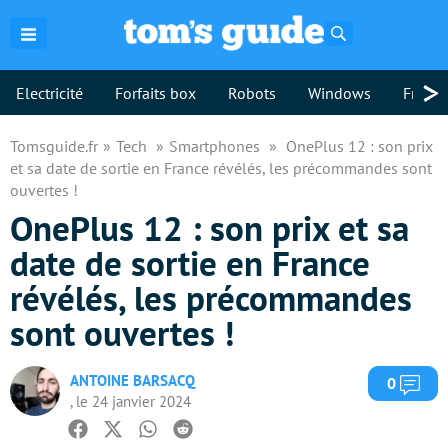
Rechercher
>
Electricité
Forfaits box
Robots
Windows
Freebo
Tomsguide.fr
Tech
Smartphones
OnePlus 12 : son prix
et sa date de sortie en France révélés, les précommandes sont
ouvertes !
OnePlus 12 : son prix et sa
date de sortie en France
révélés, les précommandes
sont ouvertes !
ANTOINE BARSACQ
Com
0
, le 24 janvier 2024
Facebook
Twitter
Whatsapp
Reddit