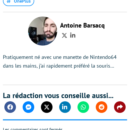
OnePlus
Antoine Barsacq
Twitter
LinkedIn
Pratiquement né avec une manette de Nintendo64
dans les mains, j’ai rapidement préféré la souris…
La rédaction vous conseille aussi...
Facebook
Messenger
Twitter
Linkedin
Whatsapp
Reddit
Shar
Les commentaires sont fermés.