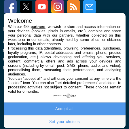
Facebook
Twitter
Youtube
Instagram
RSS
Newsletter
Welcome
With our 488
partners
, we wish to store and access information on
ENTREPRISE
À PROPOS
your devices (cookies, pixels in emails, etc.), combine and share
your personal data with our partners, whether collected on this
website or in our emails, already held by some of us, or obtained
Qui sommes nous
La rédaction
later, including in other contexts.
Processing this data (identifiers, browsing, preferences, purchases,
Mentions légales et CGU
Contact
loyalty programs, IP, postal addresses and emails, phone, precise
geolocation, etc.) allows developing and offering you services,
Confidentialité et Cookies
content, commercial offers and ads across your devices and
screens (including by email, post, SMS, phone, audio, and video),
Préférences cookies
personalising them, measuring their performance, and analysing
audiences.
You can "accept all" and withdraw your consent at any time via the
"cookie" icon
. You can also "set detailed preferences" and object to
processing activities not subject to consent. These choices remain
valid for 6 months.
powered by
© 2026 Galaxie Media Tous droits réservés
Accept all
Set your choices