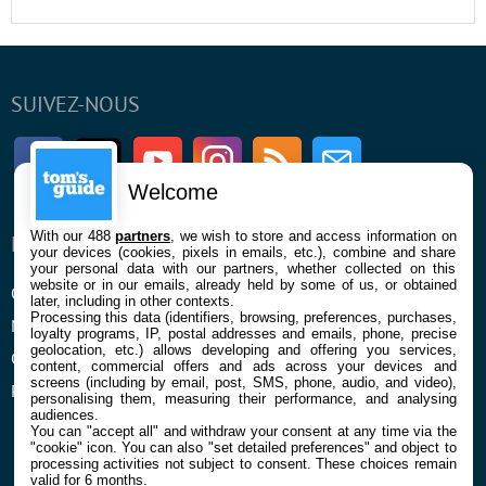
SUIVEZ-NOUS
Facebook
Twitter
Youtube
Instagram
RSS
Newsletter
Welcome
With our 488
partners
, we wish to store and access information on
ENTREPRISE
À PROPOS
your devices (cookies, pixels in emails, etc.), combine and share
your personal data with our partners, whether collected on this
website or in our emails, already held by some of us, or obtained
Qui sommes nous
La rédaction
later, including in other contexts.
Processing this data (identifiers, browsing, preferences, purchases,
Mentions légales et CGU
Contact
loyalty programs, IP, postal addresses and emails, phone, precise
geolocation, etc.) allows developing and offering you services,
Confidentialité et Cookies
content, commercial offers and ads across your devices and
screens (including by email, post, SMS, phone, audio, and video),
Préférences cookies
personalising them, measuring their performance, and analysing
audiences.
You can "accept all" and withdraw your consent at any time via the
"cookie" icon
. You can also "set detailed preferences" and object to
processing activities not subject to consent. These choices remain
valid for 6 months.