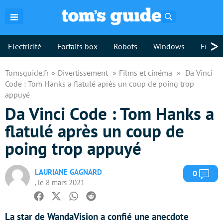
Rechercher
>
Electricité
Forfaits box
Robots
Windows
Freebo
Tomsguide.fr
Divertissement
Films et cinéma
Da Vinci
Code : Tom Hanks a flatulé après un coup de poing trop
appuyé
Da Vinci Code : Tom Hanks a
flatulé après un coup de
poing trop appuyé
LAURIANE GAGNARD
Com
0
, le 8 mars 2021
Facebook
Twitter
Whatsapp
Reddit
La star de WandaVision a confié une anecdote