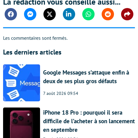
La rédaction vous conseille aussi...
Facebook
Messenger
Twitter
Linkedin
Whatsapp
Reddit
Shar
Les commentaires sont fermés.
Les derniers articles
Google Messages s’attaque enfin à
deux de ses plus gros défauts
7 août 2026 09:54
iPhone 18 Pro : pourquoi il sera
difficile de l’acheter à son lancement
en septembre