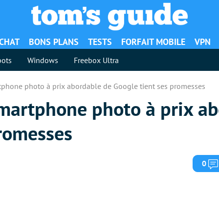
ACHAT
BONS PLANS
TESTS
FORFAIT MOBILE
VPN
ots
Windows
Freebox Ultra
artphone photo à prix abordable de Google tient ses promesses
 smartphone photo à prix a
promesses
0