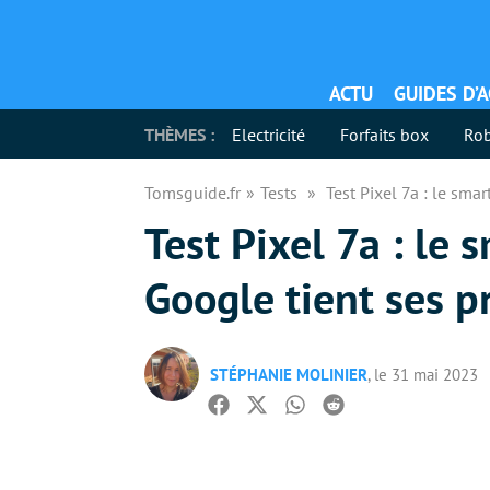
ACTU
GUIDES D’
THÈMES :
Electricité
Forfaits box
Rob
Tomsguide.fr
Tests
Test Pixel 7a : le sm
Test Pixel 7a : le
Google tient ses 
STÉPHANIE MOLINIER
, le 31 mai 2023
Facebook
Twitter
Whatsapp
Reddit