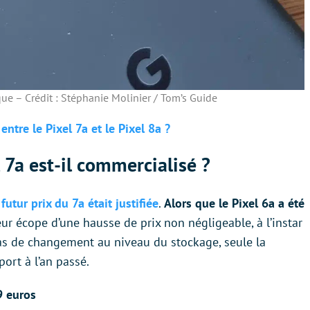
ue – Crédit : Stéphanie Molinier / Tom’s Guide
entre le Pixel 7a et le Pixel 8a ?
 7a est-il commercialisé ?
utur prix du 7a était justifiée
.
Alors que le Pixel 6a a été
eur écope d’une hausse de prix non négligeable, à l’instar
as de changement au niveau du stockage, seule la
rt à l’an passé.
9 euros