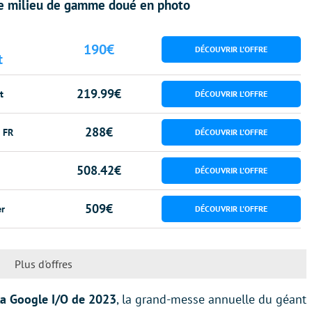
le milieu de gamme doué en photo
190€
t
219.99€
t
288€
 FR
508.42€
509€
r
Plus d'offres
 la Google I/O de 2023
, la grand-messe annuelle du géant