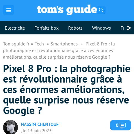
Rechercher
>
Electricité
Forfaits box
Robots
Windows
Freebo
Tomsguide.fr
Tech
Smartphones
Pixel 8 Pro : la
photographie est révolutionnaire grâce à ces énormes
améliorations, quelle surprise nous réserve Google ?
Pixel 8 Pro : la photographie
est révolutionnaire grâce à
ces énormes améliorations,
quelle surprise nous réserve
Google ?
NASSIM CHENTOUF
Com
0
, le 13 juin 2023