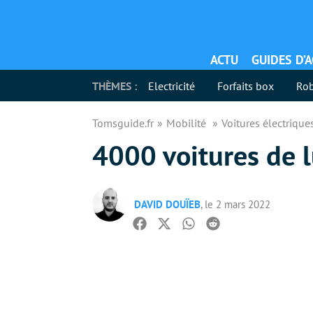
ACTU
GUIDES D’
THÈMES :
Electricité
Forfaits box
Rob
Tomsguide.fr
Mobilité
Voitures électriqu
4000 voitures de l
DAVID DOUÏEB
, le 2 mars 2022
Facebook
Twitter
Whatsapp
Reddit