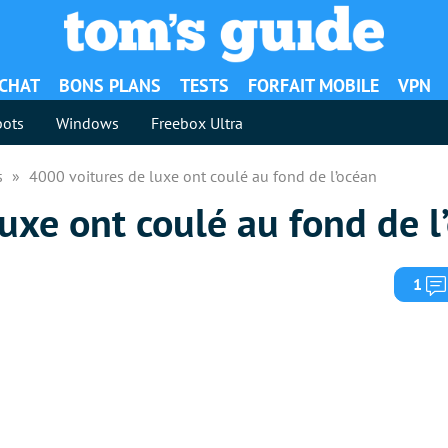
ACHAT
BONS PLANS
TESTS
FORFAIT MOBILE
VPN
ots
Windows
Freebox Ultra
es
4000 voitures de luxe ont coulé au fond de l’océan
uxe ont coulé au fond de l
1