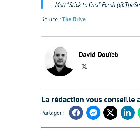
— Matt "Stick to Cars" Farah (@TheS
Source :
The Drive
David Douïeb
Twitter
La rédaction vous conseille a
Facebook
Messenger
Twitter
Linke