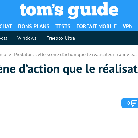
ACHAT
BONS PLANS
TESTS
FORFAIT MOBILE
VPN
ots
Windows
Freebox Ultra
néma
Predator : cette scène d’action que le réalisateur n’aime pas
ène d’action que le réalisa
0