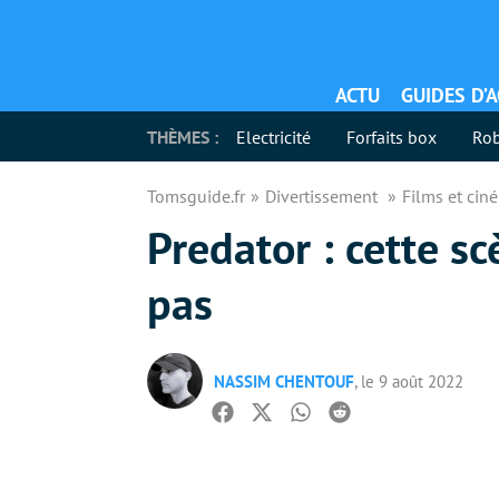
ACTU
GUIDES D’
THÈMES :
Electricité
Forfaits box
Rob
Tomsguide.fr
Divertissement
Films et ci
Predator : cette sc
pas
NASSIM CHENTOUF
, le 9 août 2022
Facebook
Twitter
Whatsapp
Reddit