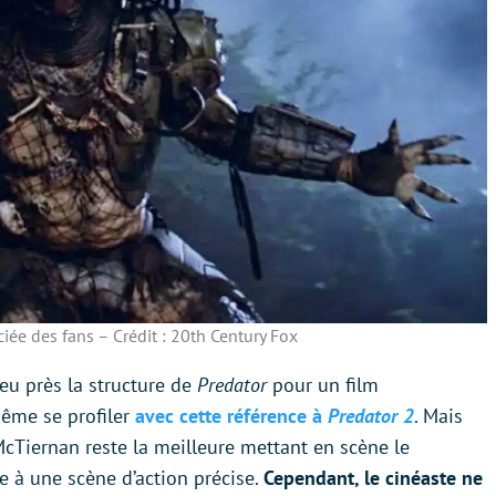
iée des fans – Crédit : 20th Century Fox
peu près la structure de
Predator
pour un film
même se profiler
avec cette référence à
Predator 2
. Mais
 McTiernan reste la meilleure mettant en scène le
e à une scène d’action précise.
Cependant, le cinéaste ne