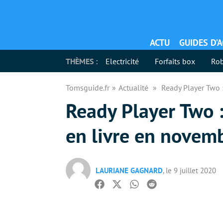
ACTU
GUIDES D’
THÈMES :
Electricité
Forfaits box
Rob
Tomsguide.fr
Actualité
Ready Player Two :
Ready Player Two : 
en livre en novem
LAURIANE GAGNARD
, le 9 juillet 2020
Facebook
Twitter
Whatsapp
Reddit