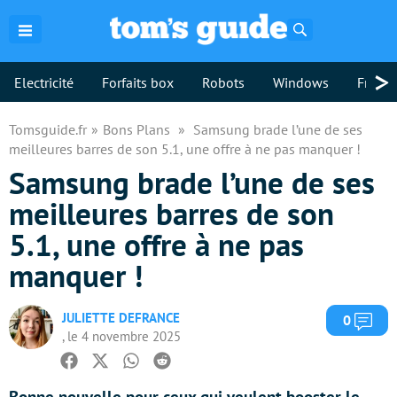
Rechercher
>
Electricité
Forfaits box
Robots
Windows
Freebo
Tomsguide.fr
Bons Plans
Samsung brade l’une de ses
meilleures barres de son 5.1, une offre à ne pas manquer !
Samsung brade l’une de ses
meilleures barres de son
5.1, une offre à ne pas
manquer !
JULIETTE DEFRANCE
Com
0
, le 4 novembre 2025
Facebook
Twitter
Whatsapp
Reddit