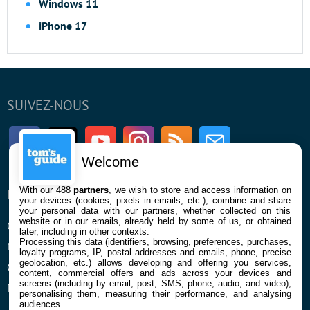
Windows 11
iPhone 17
SUIVEZ-NOUS
Facebook
Twitter
Youtube
Instagram
RSS
Newsletter
Welcome
With our 488
partners
, we wish to store and access information on
ENTREPRISE
À PROPOS
your devices (cookies, pixels in emails, etc.), combine and share
your personal data with our partners, whether collected on this
website or in our emails, already held by some of us, or obtained
Qui sommes nous
La rédaction
later, including in other contexts.
Processing this data (identifiers, browsing, preferences, purchases,
Mentions légales et CGU
Contact
loyalty programs, IP, postal addresses and emails, phone, precise
geolocation, etc.) allows developing and offering you services,
Confidentialité et Cookies
content, commercial offers and ads across your devices and
screens (including by email, post, SMS, phone, audio, and video),
Préférences cookies
personalising them, measuring their performance, and analysing
audiences.