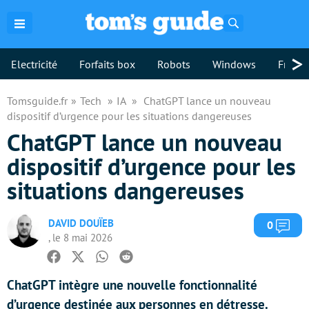
Rechercher
>
Electricité
Forfaits box
Robots
Windows
Freebo
Tomsguide.fr
Tech
IA
ChatGPT lance un nouveau
dispositif d’urgence pour les situations dangereuses
ChatGPT lance un nouveau
dispositif d’urgence pour les
situations dangereuses
DAVID DOUÏEB
Com
0
, le 8 mai 2026
Facebook
Twitter
Whatsapp
Reddit
ChatGPT intègre une nouvelle fonctionnalité
d’urgence destinée aux personnes en détresse.