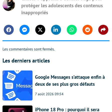
protéger les adolescents des contenus
inappropriés
Facebook
Messenger
Twitter
Linkedin
Whatsapp
Reddit
Shar
Les commentaires sont fermés.
Les derniers articles
Google Messages s’attaque enfin à
deux de ses plus gros défauts
7 août 2026 09:54
iPhone 18 Pro : pourquoi il sera