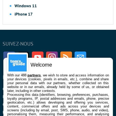
Windows 11
iPhone 17
SUIVEZ-NOUS
Facebook
Twitter
Youtube
Instagram
RSS
Newsletter
Welcome
With our 488
partners
, we wish to store and access information on
ENTREPRISE
À PROPOS
your devices (cookies, pixels in emails, etc.), combine and share
your personal data with our partners, whether collected on this
website or in our emails, already held by some of us, or obtained
Qui sommes nous
La rédaction
later, including in other contexts.
Processing this data (identifiers, browsing, preferences, purchases,
Mentions légales et CGU
Contact
loyalty programs, IP, postal addresses and emails, phone, precise
geolocation, etc.) allows developing and offering you services,
Confidentialité et Cookies
content, commercial offers and ads across your devices and
screens (including by email, post, SMS, phone, audio, and video),
Préférences cookies
personalising them, measuring their performance, and analysing