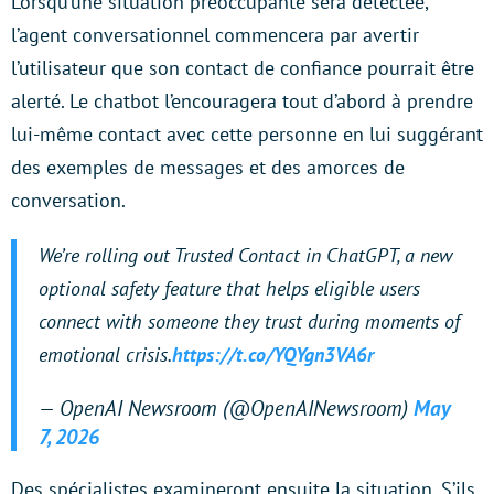
Lorsqu’une situation préoccupante sera détectée,
l’agent conversationnel commencera par avertir
l’utilisateur que son contact de confiance pourrait être
alerté. Le chatbot l’encouragera tout d’abord à prendre
lui-même contact avec cette personne en lui suggérant
des exemples de messages et des amorces de
conversation.
We’re rolling out Trusted Contact in ChatGPT, a new
optional safety feature that helps eligible users
connect with someone they trust during moments of
emotional crisis.
https://t.co/YQYgn3VA6r
— OpenAI Newsroom (@OpenAINewsroom)
May
7, 2026
Des spécialistes examineront ensuite la situation. S’ils