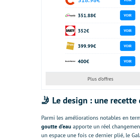
351.88€
VOIR
352€
VOIR
399.99€
VOIR
400€
VOIR
Plus d'offres
🤳 Le design : une recette 
Parmi les améliorations notables en te
goutte d’eau
apporte un réel changement. 
un espace une fois ce dernier plié, le Ga