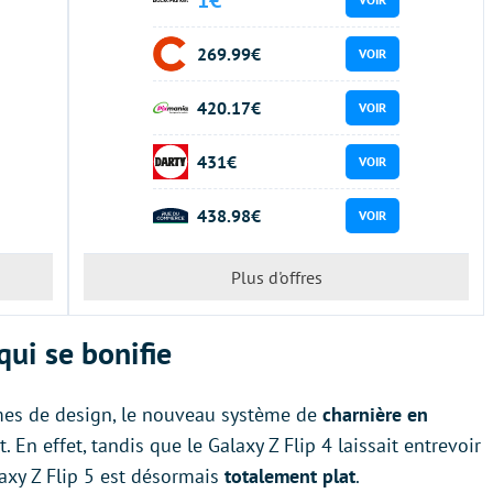
269.99€
VOIR
420.17€
VOIR
431€
VOIR
438.98€
VOIR
Plus d'offres
qui se bonifie
rmes de design, le nouveau système de
charnière en
En effet, tandis que le Galaxy Z Flip 4 laissait entrevoir
laxy Z Flip 5 est désormais
totalement plat
.