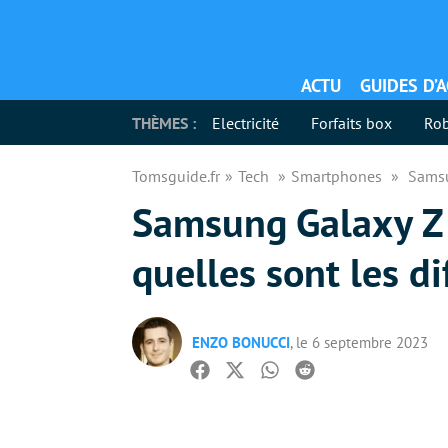
ACTU
GUIDES D’
THÈMES :
Electricité
Forfaits box
Rob
Tomsguide.fr
Tech
Smartphones
Samsu
Samsung Galaxy Z 
quelles sont les di
ENZO BONUCCI
, le 6 septembre 2023
Facebook
Twitter
Whatsapp
Reddit