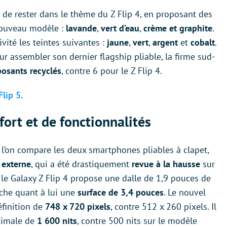
 de rester dans le thème du Z Flip 4, en proposant des
nouveau modèle :
lavande
,
vert d’eau
,
crème et graphite
.
ité les teintes suivantes :
jaune
,
vert
,
argent
et
cobalt
.
ur assembler son dernier flagship pliable, la firme sud-
osants recyclés
, contre 6 pour le Z Flip 4.
Flip 5
.
fort et de fonctionnalités
 l’on compare les deux smartphones pliables à clapet,
n externe
, qui a été drastiquement
revue à la hausse
sur
 le Galaxy Z Flip 4 propose une dalle de 1,9 pouces de
fiche quant à lui une
surface de 3,4 pouces
. Le nouvel
éfinition de
748 x 720 pixels
, contre 512 x 260 pixels. Il
ximale de
1 600 nits
, contre 500 nits sur le modèle