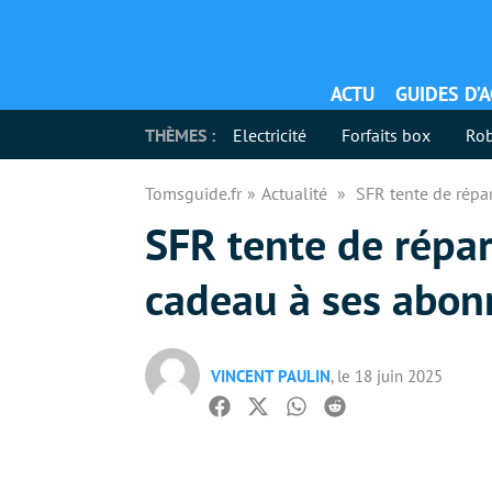
ACTU
GUIDES D’
THÈMES :
Electricité
Forfaits box
Rob
Tomsguide.fr
Actualité
SFR tente de répa
SFR tente de répar
cadeau à ses abon
VINCENT PAULIN
, le 18 juin 2025
Facebook
Twitter
Whatsapp
Reddit