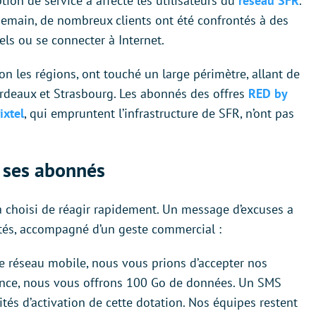
tion de service a affecté les utilisateurs du
réseau SFR
.
demain, de nombreux clients ont été confrontés à des
els ou se connecter à Internet.
on les régions, ont touché un large périmètre, allant de
Bordeaux et Strasbourg. Les abonnés des offres
RED by
ixtel
, qui empruntent l’infrastructure de SFR, n’ont pas
r ses abonnés
 a choisi de réagir rapidement. Un message d’excuses a
ctés, accompagné d’un geste commercial :
tre réseau mobile, nous vous prions d’accepter nos
ence, nous vous offrons 100 Go de données. Un SMS
és d’activation de cette dotation. Nos équipes restent