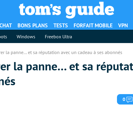
ACHAT
BONS PLANS
TESTS
FORFAIT MOBILE
VPN
ots
Windows
Freebox Ultra
rer la panne… et sa réputation avec un cadeau à ses abonnés
er la panne… et sa réputa
nés
0