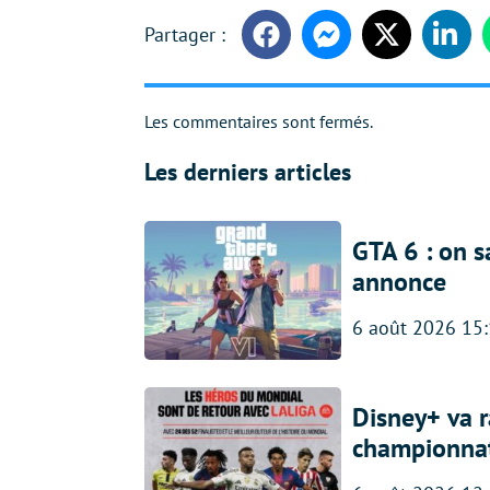
Facebook
Messenger
Twitter
Linke
Les commentaires sont fermés.
Les derniers articles
GTA 6 : on s
annonce
6 août 2026 15
Disney+ va r
championna