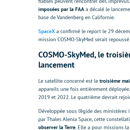
fiables peuvent rencontrer des imprévus
imposées par la FAA
a décalé le lanceme
base de Vandenberg en Californie.
SpaceX
a confirmé le report le 29 décem
mission COSMO-SkyMed serait repoussé af
COSMO-SkyMed, le troisième
lancement
Le satellite concerné est le
troisième mai
appareils une fois entièrement déployée.
2019 et 2022. Le quatrième devrait rejoi
Développée sous l’égide des ministères it
par Thales Alenia Space, cette constella
observer la Terre
. Elle a pour missions l