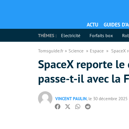
ACTU
GUIDES D’
THÈMES :
Electricité
Forfaits box
Rob
Tomsguide.fr
Science
Espace
SpaceX re
SpaceX reporte le 
passe-t-il avec la 
VINCENT PAULIN
, le 30 décembre 2025
Facebook
Twitter
Whatsapp
Reddit