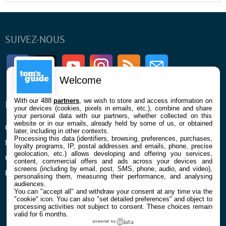
SUIVEZ-NOUS
Facebook
Twitter
Youtube
Instagram
RSS
Newsletter
Welcome
With our 488
partners
, we wish to store and access information on
ENTREPRISE
À PROPOS
your devices (cookies, pixels in emails, etc.), combine and share
your personal data with our partners, whether collected on this
website or in our emails, already held by some of us, or obtained
Qui sommes nous
La rédaction
later, including in other contexts.
Processing this data (identifiers, browsing, preferences, purchases,
Mentions légales et CGU
Contact
loyalty programs, IP, postal addresses and emails, phone, precise
geolocation, etc.) allows developing and offering you services,
Confidentialité et Cookies
content, commercial offers and ads across your devices and
screens (including by email, post, SMS, phone, audio, and video),
Préférences cookies
personalising them, measuring their performance, and analysing
audiences.
You can "accept all" and withdraw your consent at any time via the
"cookie" icon
. You can also "set detailed preferences" and object to
processing activities not subject to consent. These choices remain
valid for 6 months.
powered by