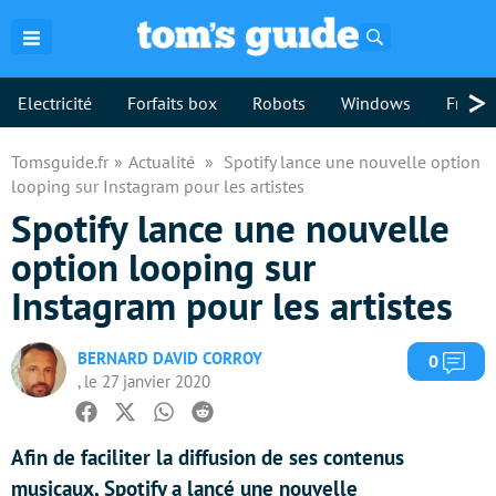
Rechercher
>
Electricité
Forfaits box
Robots
Windows
Freebo
Tomsguide.fr
Actualité
Spotify lance une nouvelle option
looping sur Instagram pour les artistes
Spotify lance une nouvelle
option looping sur
Instagram pour les artistes
BERNARD DAVID CORROY
Com
0
, le 27 janvier 2020
Facebook
Twitter
Whatsapp
Reddit
Afin de faciliter la diffusion de ses contenus
musicaux, Spotify a lancé une nouvelle