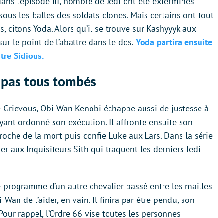
ns l’épisode III, nombre de Jedi ont été exterminés
 sous les balles des soldats clones. Mais certains ont tout
, citons Yoda. Alors qu’il se trouve sur Kashyyyk aux
sur le point de l’abattre dans le dos.
Yoda partira ensuite
tre Sidious.
t pas tous tombés
tue Grievous, Obi-Wan Kenobi échappe aussi de justesse à
ant ordonné son exécution. Il affronte ensuite son
oche de la mort puis confie Luke aux Lars. Dans la série
pper aux Inquisiteurs Sith qui traquent les derniers Jedi
le programme d’un autre chevalier passé entre les mailles
-Wan de l’aider, en vain. Il finira par être pendu, son
Pour rappel, l’Ordre 66 vise toutes les personnes