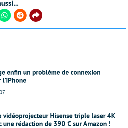
ussi...
din
Whatsapp
Reddit
Share
ige enfin un problème de connexion
r l’iPhone
:07
e vidéoprojecteur Hisense triple laser 4K
ec une rédaction de 390 € sur Amazon !