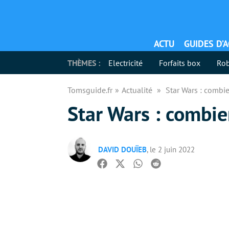
ACTU
GUIDES D’
THÈMES :
Electricité
Forfaits box
Rob
Tomsguide.fr
Actualité
Star Wars : combie
Star Wars : combie
DAVID DOUÏEB
, le 2 juin 2022
Facebook
Twitter
Whatsapp
Reddit