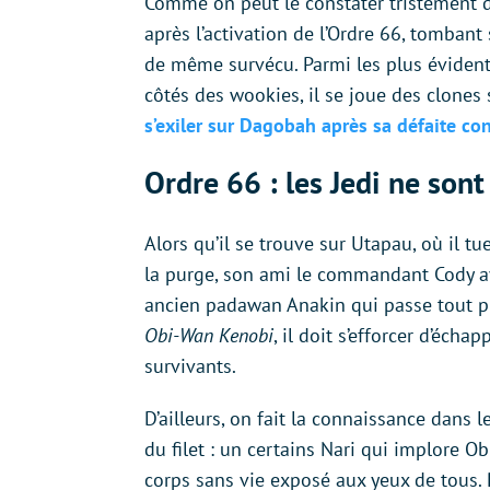
Comme on peut le constater tristement da
après l’activation de l’Ordre 66, tombant
de même survécu. Parmi les plus évidents
côtés des wookies, il se joue des clones 
s’exiler sur Dagobah après sa défaite con
Ordre 66 : les Jedi ne son
Alors qu’il se trouve sur Utapau, où il 
la purge, son ami le commandant Cody ay
ancien padawan Anakin qui passe tout pr
Obi-Wan Kenobi
, il doit s’efforcer d’écha
survivants.
D’ailleurs, on fait la connaissance dans 
du filet : un certains Nari qui implore Obi
corps sans vie exposé aux yeux de tous. 