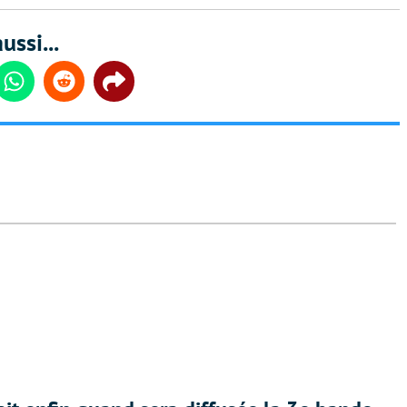
ussi...
din
Whatsapp
Reddit
Share