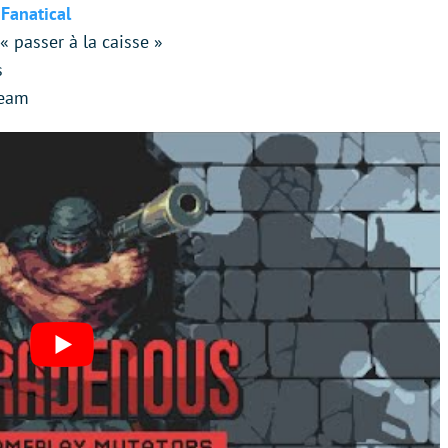
 Fanatical
« passer à la caisse »
s
team