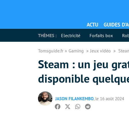
ACTU
GUIDES D’
THÈMES :
Electricité
Forfaits box
Rob
Tomsguide.fr
Gaming
Jeux vidéo
Steam
Steam : un jeu gra
disponible quelqu
JASON FILANKEMBO
, le 16 août 2024
Facebook
Twitter
Whatsapp
Reddit