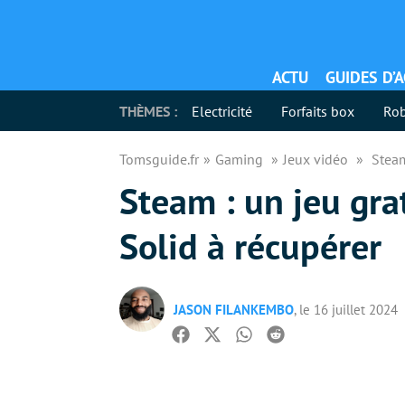
ACTU
GUIDES D’
THÈMES :
Electricité
Forfaits box
Rob
Tomsguide.fr
Gaming
Jeux vidéo
Steam
Steam : un jeu gra
Solid à récupérer
JASON FILANKEMBO
, le 16 juillet 2024
Facebook
Twitter
Whatsapp
Reddit