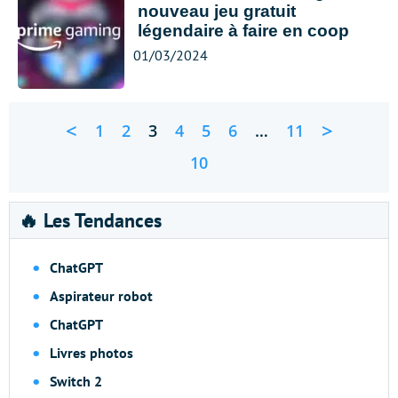
nouveau jeu gratuit
légendaire à faire en coop
01/03/2024
<
>
1
2
3
4
5
6
…
11
10
🔥 Les Tendances
ChatGPT
Aspirateur robot
ChatGPT
Livres photos
Switch 2