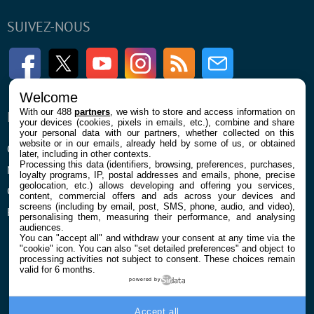
SUIVEZ-NOUS
Facebook
Twitter
Youtube
Instagram
RSS
Newsletter
Welcome
With our 488
partners
, we wish to store and access information on
ENTREPRISE
À PROPOS
your devices (cookies, pixels in emails, etc.), combine and share
your personal data with our partners, whether collected on this
website or in our emails, already held by some of us, or obtained
Qui sommes nous
La rédaction
later, including in other contexts.
Processing this data (identifiers, browsing, preferences, purchases,
Mentions légales et CGU
Contact
loyalty programs, IP, postal addresses and emails, phone, precise
geolocation, etc.) allows developing and offering you services,
Confidentialité et Cookies
content, commercial offers and ads across your devices and
screens (including by email, post, SMS, phone, audio, and video),
Préférences cookies
personalising them, measuring their performance, and analysing
audiences.
You can "accept all" and withdraw your consent at any time via the
"cookie" icon
. You can also "set detailed preferences" and object to
processing activities not subject to consent. These choices remain
valid for 6 months.
powered by
© 2026 Galaxie Media Tous droits réservés
Accept all