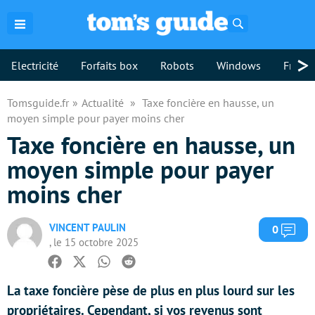
Rechercher
>
Electricité
Forfaits box
Robots
Windows
Freebo
Tomsguide.fr
Actualité
Taxe foncière en hausse, un
moyen simple pour payer moins cher
Taxe foncière en hausse, un
moyen simple pour payer
moins cher
VINCENT PAULIN
Com
0
, le 15 octobre 2025
Facebook
Twitter
Whatsapp
Reddit
La taxe foncière pèse de plus en plus lourd sur les
propriétaires. Cependant, si vos revenus sont