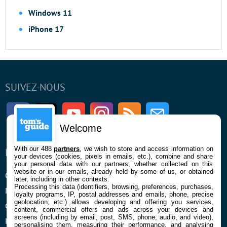
Windows 11
iPhone 17
SUIVEZ-NOUS
Facebook
Twitter
Youtube
Instagram
RSS
Newsletter
Welcome
With our 488
partners
, we wish to store and access information on
ENTREPRISE
À PROPOS
your devices (cookies, pixels in emails, etc.), combine and share
your personal data with our partners, whether collected on this
website or in our emails, already held by some of us, or obtained
Qui sommes nous
La rédaction
later, including in other contexts.
Processing this data (identifiers, browsing, preferences, purchases,
Mentions légales et CGU
Contact
loyalty programs, IP, postal addresses and emails, phone, precise
geolocation, etc.) allows developing and offering you services,
Confidentialité et Cookies
content, commercial offers and ads across your devices and
screens (including by email, post, SMS, phone, audio, and video),
Préférences cookies
personalising them, measuring their performance, and analysing