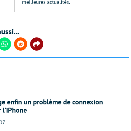
meilleures actualités.
ussi...
din
Whatsapp
Reddit
Share
ige enfin un problème de connexion
r l’iPhone
:07