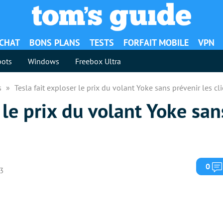
ACHAT
BONS PLANS
TESTS
FORFAIT MOBILE
VPN
ots
Windows
Freebox Ultra
es
Tesla fait exploser le prix du volant Yoke sans prévenir les cl
 le prix du volant Yoke san
0
23