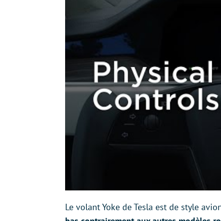
Le volant Yoke de Tesla est de style avio
bas contrairement aux autres modèles r