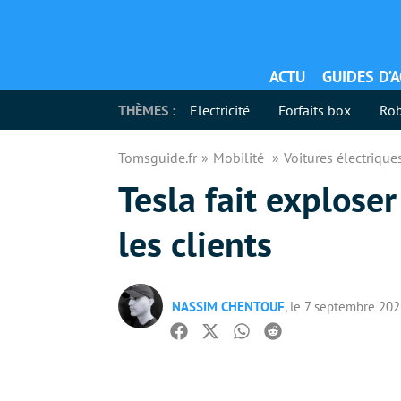
ACTU
GUIDES D’
THÈMES :
Electricité
Forfaits box
Rob
Tomsguide.fr
Mobilité
Voitures électriqu
Tesla fait exploser
les clients
NASSIM CHENTOUF
, le 7 septembre 20
Facebook
Twitter
Whatsapp
Reddit