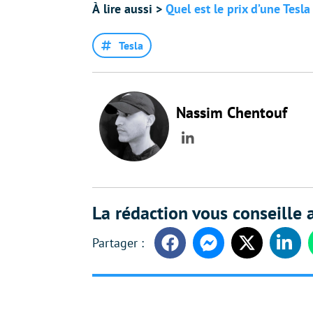
À
lire aussi
>
Quel est le prix d’une Tesla
Tesla
Nassim Chentouf
LinkedIn
La rédaction vous conseille a
Facebook
Messenger
Twitter
Linke