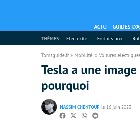
ACTU
GUIDES D’
THÈMES :
Electricité
Forfaits box
Rob
Tomsguide.fr
Mobilité
Voitures électriqu
Tesla a une image 
pourquoi
NASSIM CHENTOUF
, le 16 juin 2023
Facebook
Twitter
Whatsapp
Reddit