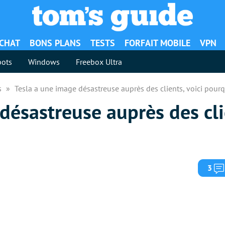
ACHAT
BONS PLANS
TESTS
FORFAIT MOBILE
VPN
ots
Windows
Freebox Ultra
es
Tesla a une image désastreuse auprès des clients, voici pour
désastreuse auprès des clie
3