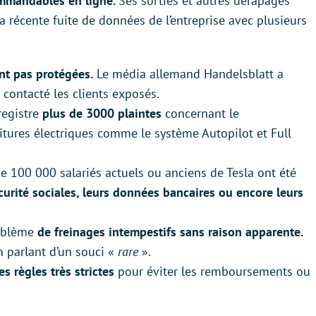
commandables en ligne.
Ses sorties et autres dérapages
 récente fuite de données de l’entreprise avec plusieurs
ent pas protégées.
Le média allemand Handelsblatt a
 contacté les clients exposés.
registre
plus de 3000 plaintes
concernant le
ures électriques comme le système Autopilot et Full
e 100 000 salariés actuels ou anciens de Tesla ont été
urité sociales, leurs données bancaires ou encore leurs
roblème
de freinages intempestifs sans raison apparente.
 parlant d’un souci «
rare
».
es règles très strictes
pour éviter les remboursements ou