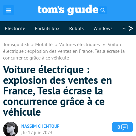
Rechercher
>
Electricité
Forfaits box
Robots
Windows
Freebo
Tomsguide.fr
Mobilité
Voitures électriques
Voiture
électrique : explosion des ventes en France, Tesla écrase la
concurrence grâce à ce véhicule
Voiture électrique :
explosion des ventes en
France, Tesla écrase la
concurrence grâce à ce
véhicule
NASSIM CHENTOUF
Com
0
, le 12 juin 2023