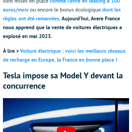
sont mises en place
comme l’offre en leasing à 100
euros/mois
ou encore le bonus écologique
dont les
règles ont été remaniées
.
Aujourd’hui, Avere France
nous apprend que la vente de voitures électriques a
explosé en mai 2023.
À lire >
Voiture électrique : voici les meilleurs réseaux
de recharge en Europe, la France en bonne place !
Tesla impose sa Model Y devant la
concurrence