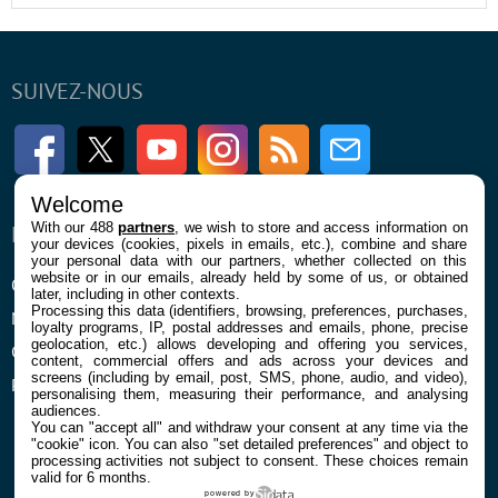
SUIVEZ-NOUS
Facebook
Twitter
Youtube
Instagram
RSS
Newsletter
Welcome
With our 488
partners
, we wish to store and access information on
ENTREPRISE
À PROPOS
your devices (cookies, pixels in emails, etc.), combine and share
your personal data with our partners, whether collected on this
website or in our emails, already held by some of us, or obtained
Qui sommes nous
La rédaction
later, including in other contexts.
Processing this data (identifiers, browsing, preferences, purchases,
Mentions légales et CGU
Contact
loyalty programs, IP, postal addresses and emails, phone, precise
geolocation, etc.) allows developing and offering you services,
Confidentialité et Cookies
content, commercial offers and ads across your devices and
screens (including by email, post, SMS, phone, audio, and video),
Préférences cookies
personalising them, measuring their performance, and analysing
audiences.
You can "accept all" and withdraw your consent at any time via the
"cookie" icon
. You can also "set detailed preferences" and object to
processing activities not subject to consent. These choices remain
valid for 6 months.
powered by