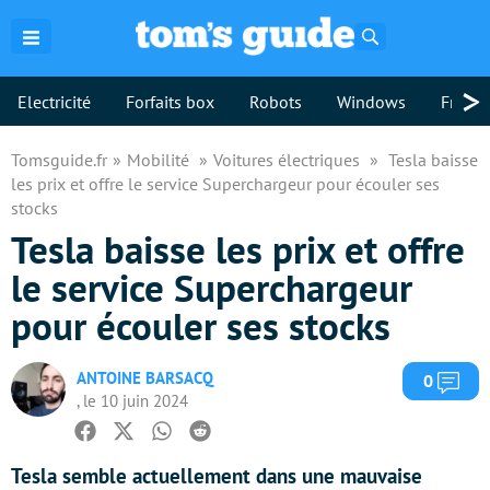
Rechercher
>
Electricité
Forfaits box
Robots
Windows
Freebo
Tomsguide.fr
Mobilité
Voitures électriques
Tesla baisse
les prix et offre le service Superchargeur pour écouler ses
stocks
Tesla baisse les prix et offre
le service Superchargeur
pour écouler ses stocks
ANTOINE BARSACQ
Com
0
, le 10 juin 2024
Facebook
Twitter
Whatsapp
Reddit
Tesla semble actuellement dans une mauvaise