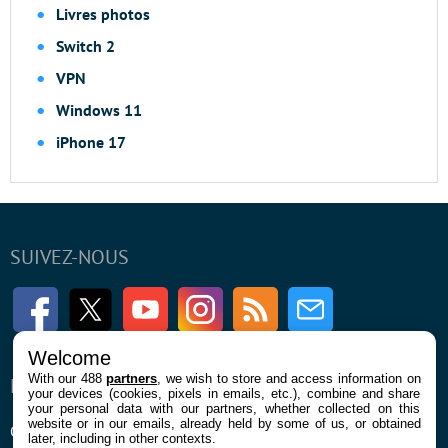
Livres photos
Switch 2
VPN
Windows 11
iPhone 17
SUIVEZ-NOUS
Facebook
Twitter
Youtube
Instagram
RSS
Newsletter
Welcome
With our 488
partners
, we wish to store and access information on
ENTREPRISE
À PROPOS
your devices (cookies, pixels in emails, etc.), combine and share
your personal data with our partners, whether collected on this
website or in our emails, already held by some of us, or obtained
Qui sommes nous
La rédaction
later, including in other contexts.