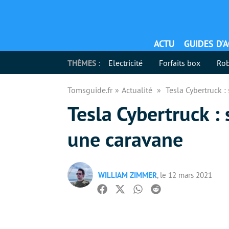
ACTU
GUIDES D’
THÈMES :
Electricité
Forfaits box
Rob
Tomsguide.fr
Actualité
Tesla Cybertruck :
Tesla Cybertruck :
une caravane
WILLIAM ZIMMER
, le 12 mars 2021
Facebook
Twitter
Whatsapp
Reddit