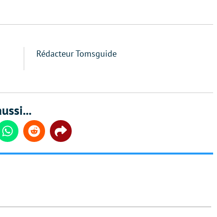
Rédacteur Tomsguide
ussi...
din
Whatsapp
Reddit
Share