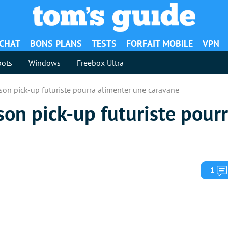
ACHAT
BONS PLANS
TESTS
FORFAIT MOBILE
VPN
ots
Windows
Freebox Ultra
 son pick-up futuriste pourra alimenter une caravane
 son pick-up futuriste pour
1