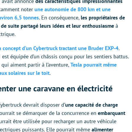
a avait annoncé
des caractéristiques impressionnantes
notamment noter
une autonomie de 800 km et une
nviron 6,5 tonnes
. En conséquence,
les propriétaires de
 de suite partagé leurs idées et leur enthousiasme
à
trique.
n concept d’un Cybertruck tractant une Bruder EXP-4
.
i est équipée d’un châssis conçu pour les sentiers battus.
s qui aiment partir à l’aventure,
Tesla pourrait même
x solaires sur le toit
.
nter une caravane en électricité
Cybertruck devrait disposer d’
une capacité de charge
 pourrait se démarquer de la concurrence en
embarquant
ourrait être utilisée pour recharger un autre véhicule
électriques puissants. Elle pourrait même
alimenter