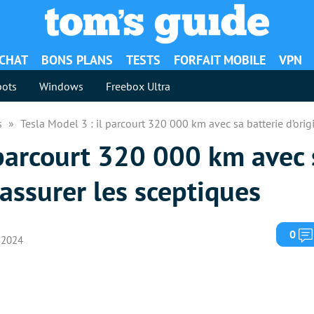
ACHAT
BONS PLANS
TESTS
FORFAIT MOBILE
VPN
ots
Windows
Freebox Ultra
es
Tesla Model 3 : il parcourt 320 000 km avec sa batterie d’orig
 parcourt 320 000 km avec 
rassurer les sceptiques
0
t 2024