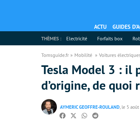
ACTU
GUIDES D’
THÈMES :
Electricité
Forfaits box
Rob
Tomsguide.fr
Mobilité
Voitures électriqu
Tesla Model 3 : il
d’origine, de quoi 
AYMERIC GEOFFRE-ROULAND
, le 5 aoû
Facebook
Twitter
Whatsapp
Reddit