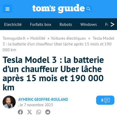
Rechercher
>
Electricité
Forfaits box
Robots
Windows
Freebo
Tomsguide.fr
Mobilité
Voitures électriques
Tesla Model
3 : la batterie d’un chauffeur Uber lâche après 15 mois et 190
000 km
Tesla Model 3 : la batterie
d’un chauffeur Uber lâche
après 15 mois et 190 000
km
AYMERIC GEOFFRE-ROULAND
Com
8
, le 7 novembre 2023
Facebook
Twitter
Whatsapp
Reddit