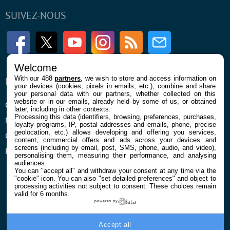
SUIVEZ-NOUS
Facebook
Twitter
Youtube
Instagram
RSS
Newsletter
Welcome
With our 488
partners
, we wish to store and access information on
ENTREPRISE
À PROPOS
your devices (cookies, pixels in emails, etc.), combine and share
your personal data with our partners, whether collected on this
website or in our emails, already held by some of us, or obtained
Qui sommes nous
La rédaction
later, including in other contexts.
Processing this data (identifiers, browsing, preferences, purchases,
Mentions légales et CGU
Contact
loyalty programs, IP, postal addresses and emails, phone, precise
geolocation, etc.) allows developing and offering you services,
Confidentialité et Cookies
content, commercial offers and ads across your devices and
screens (including by email, post, SMS, phone, audio, and video),
Préférences cookies
personalising them, measuring their performance, and analysing
audiences.
You can "accept all" and withdraw your consent at any time via the
"cookie" icon
. You can also "set detailed preferences" and object to
processing activities not subject to consent. These choices remain
valid for 6 months.
powered by
© 2026 Galaxie Media Tous droits réservés
Accept all