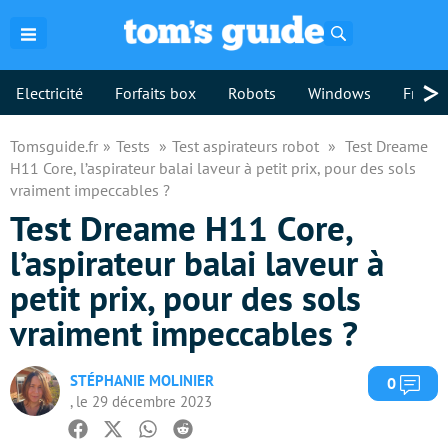
Rechercher
>
Electricité
Forfaits box
Robots
Windows
Freebo
Tomsguide.fr
Tests
Test aspirateurs robot
Test Dreame
H11 Core, l’aspirateur balai laveur à petit prix, pour des sols
vraiment impeccables ?
Test Dreame H11 Core,
l’aspirateur balai laveur à
petit prix, pour des sols
vraiment impeccables ?
STÉPHANIE MOLINIER
Com
0
, le 29 décembre 2023
Facebook
Twitter
Whatsapp
Reddit