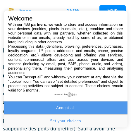
Fnac
159€
Welcome
With our 488
partners
, we wish to store and access information on
159€
Cdiscount
your devices (cookies, pixels in emails, etc.), combine and share
your personal data with our partners, whether collected on this
website or in our emails, already held by some of us, or obtained
later, including in other contexts.
Processing this data (identifiers, browsing, preferences, purchases,
Une aide-ménagère assez efficace
loyalty programs, IP, postal addresses and emails, phone, precise
geolocation, etc.) allows developing and offering you services,
content, commercial offers and ads across your devices and
screens (including by email, post, SMS, phone, audio, and video),
Nous abordons enfin la question primordiale :
le H11
personalising them, measuring their performance, and analysing
audiences.
Core de Dreame laisse-t-il les sols propres ? La
You can "accept all" and withdraw your consent at any time via the
"cookie" icon
. You can also "set detailed preferences" and object to
réponse est oui,
même s’il est nécessaire de tempérer
processing activities not subject to consent. These choices remain
valid for 6 months.
un peu ce verdict.
Nous l’avons testé sur un cocktail
powered by
assez détonnant
alliant du liquide et du solide : œuf,
Accept all
coquille d’œuf, thé infusé, sauce soja, farine, litière
pour chat, huile et miel (le tout inévitablement
Set your choices
saupoudré des poils du greffier). Sauf à avoir une