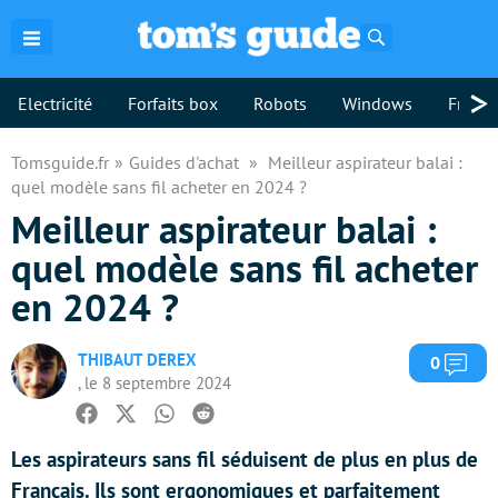
Rechercher
>
Electricité
Forfaits box
Robots
Windows
Freebo
Tomsguide.fr
Guides d'achat
Meilleur aspirateur balai :
quel modèle sans fil acheter en 2024 ?
Meilleur aspirateur balai :
quel modèle sans fil acheter
en 2024 ?
THIBAUT DEREX
Com
0
, le 8 septembre 2024
Facebook
Twitter
Whatsapp
Reddit
Les aspirateurs sans fil séduisent de plus en plus de
Français. Ils sont ergonomiques et parfaitement