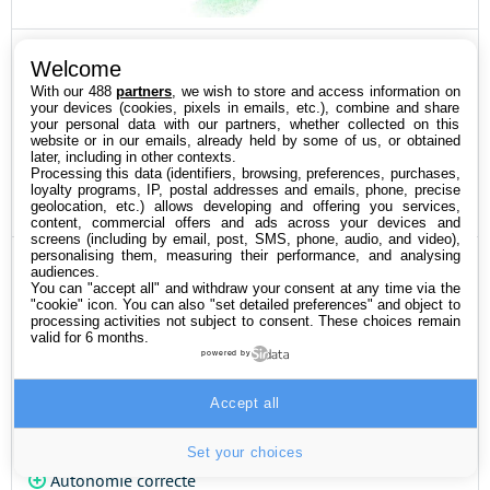
Dyson Gen 5 Detect
Welcome
Le meilleur aspirateur balai
With our 488
partners
, we wish to store and access information on
your devices (cookies, pixels in emails, etc.), combine and share
your personal data with our partners, whether collected on this
website or in our emails, already held by some of us, or obtained
later, including in other contexts.
805.80€
VOIR L’OFFRE
Processing this data (identifiers, browsing, preferences, purchases,
loyalty programs, IP, postal addresses and emails, phone, precise
geolocation, etc.) allows developing and offering you services,
content, commercial offers and ads across your devices and
screens (including by email, post, SMS, phone, audio, and video),
personalising them, measuring their performance, and analysing
ON AIME
ON N’AIME PAS
audiences.
You can "accept all" and withdraw your consent at any time via the
Bonne prise en
Tarif très élevé
"cookie" icon
. You can also "set detailed preferences" and object to
processing activities not subject to consent. These choices remain
main
Un peu lourd
valid for 6 months.
Nombreux
powered by
accessoires
Accept all
Très bonne
puissance
Set your choices
Autonomie correcte