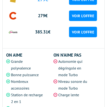
279€
VOIR L’OFFRE
385.31€
VOIR L’OFFRE
ON AIME
ON N’AIME PAS
Grande
Autonomie qui
polyvalence
dégringole en
Bonne puissance
mode Turbo
Nombreux
Niveau sonore du
accessoires
mode Turbo
Station de recharge
Charge lente
2 en 1