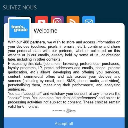
SUIVEZ-NOUS
Facebook
Twitter
Youtube
Instagram
RSS
Newsletter
Welcome
With our 488
partners
, we wish to store and access information on
ENTREPRISE
À PROPOS
your devices (cookies, pixels in emails, etc.), combine and share
your personal data with our partners, whether collected on this
website or in our emails, already held by some of us, or obtained
Qui sommes nous
La rédaction
later, including in other contexts.
Processing this data (identifiers, browsing, preferences, purchases,
Mentions légales et CGU
Contact
loyalty programs, IP, postal addresses and emails, phone, precise
geolocation, etc.) allows developing and offering you services,
Confidentialité et Cookies
content, commercial offers and ads across your devices and
screens (including by email, post, SMS, phone, audio, and video),
Préférences cookies
personalising them, measuring their performance, and analysing
audiences.
You can "accept all" and withdraw your consent at any time via the
"cookie" icon
. You can also "set detailed preferences" and object to
processing activities not subject to consent. These choices remain
valid for 6 months.
powered by
© 2026 Galaxie Media Tous droits réservés
Accept all