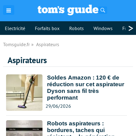
Rechercher
>
Electricité
Forfaits box
Robots
Windows
Freebo
Tomsguide.fr
Aspirateurs
Aspirateurs
Soldes Amazon : 120 € de
réduction sur cet aspirateur
Dyson sans fil très
performant
29/06/2026
Robots aspirateurs :
bordures, taches qui