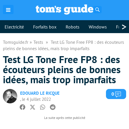
Rechercher
>
Electricité
Forfaits box
Robots
Windows
Freebo
Tomsguide.fr
Tests
Test LG Tone Free FP8 : des écouteurs
pleins de bonnes idées, mais trop imparfaits
Test LG Tone Free FP8 : des
écouteurs pleins de bonnes
idées, mais trop imparfaits
EDOUARD LE RICQUE
Com
0
, le 4 juillet 2022
Facebook
Twitter
Whatsapp
Reddit