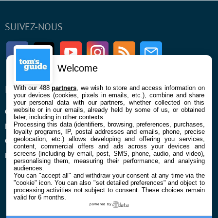
SUIVEZ-NOUS
Facebook
Twitter
Youtube
Instagram
RSS
Newsletter
Welcome
ENTREPRISE
À PROPOS
With our 488
partners
, we wish to store and access information on
your devices (cookies, pixels in emails, etc.), combine and share
your personal data with our partners, whether collected on this
website or in our emails, already held by some of us, or obtained
Qui sommes nous
La rédaction
later, including in other contexts.
Processing this data (identifiers, browsing, preferences, purchases,
Mentions légales et CGU
Contact
loyalty programs, IP, postal addresses and emails, phone, precise
geolocation, etc.) allows developing and offering you services,
Confidentialité et Cookies
content, commercial offers and ads across your devices and
screens (including by email, post, SMS, phone, audio, and video),
Préférences cookies
personalising them, measuring their performance, and analysing
audiences.
You can "accept all" and withdraw your consent at any time via the
"cookie" icon
. You can also "set detailed preferences" and object to
processing activities not subject to consent. These choices remain
valid for 6 months.
powered by