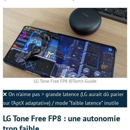
LG Tone Free FP8 ©Tom’s Guide
❌ On n’aime pas > grande latence (LG aurait dû parier
sur l’AptX adaptative) / mode “faible latence” inutile
LG Tone Free FP8 : une autonomie
trop faible