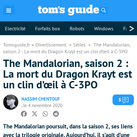
Rechercher
>
Electricité
Forfaits box
Robots
Windows
Freebo
Tomsguide.fr
Divertissement
Séries
The Mandalorian,
saison 2 : La mort du Dragon Krayt est un clin d’œil à C-3PO
The Mandalorian, saison 2 :
La mort du Dragon Krayt est
un clin d’œil à C-3PO
NASSIM CHENTOUF
Com
3
, le 4 novembre 2020
Facebook
Twitter
Whatsapp
Reddit
The Mandalorian poursuit, dans la saison 2, ses liens
avec la trilogie originale. Aujourd’hui, il s’agit d’une