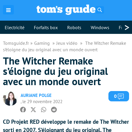
Rechercher
>
Electricité
Forfaits box
Robots
Windows
Freebo
Tomsguide.fr
Gaming
Jeux vidéo
The Witcher Remake
s’éloigne du jeu original avec un monde ouvert
The Witcher Remake
s’éloigne du jeu original
avec un monde ouvert
AURIANE POLGE
Com
0
, le 29 novembre 2022
Facebook
Twitter
Whatsapp
Reddit
CD Projekt RED développe le remake de The Witcher
sorti en 2007. S’éloignant du jeu original, The