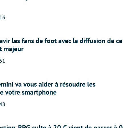
:16
avir les fans de foot avec la diffusion de ce
t majeur
:51
ini va vous aider à résoudre les
e votre smartphone
:48
action-RPG culte à 20 € vient de passer à 0