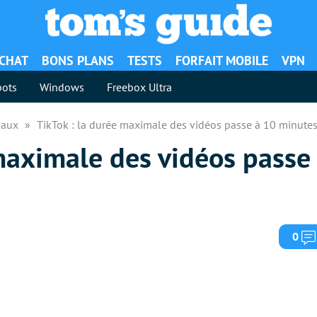
ACHAT
BONS PLANS
TESTS
FORFAIT MOBILE
VPN
ots
Windows
Freebox Ultra
iaux
TikTok : la durée maximale des vidéos passe à 10 minute
maximale des vidéos passe
0