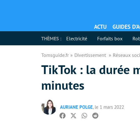
ACTU
GUIDES D’
THÈMES :
Electricité
Forfaits box
Rob
Tomsguide.fr
Divertissement
Réseaux soc
TikTok : la durée 
minutes
AURIANE POLGE
, le 1 mars 2022
Facebook
Twitter
Whatsapp
Reddit