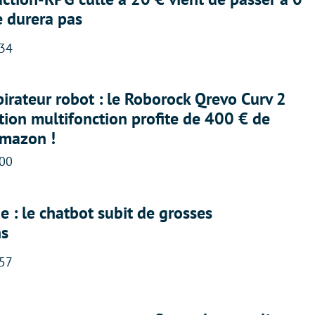
e durera pas
:34
irateur robot : le Roborock Qrevo Curv 2
ation multifonction profite de 400 € de
Amazon !
:00
 : le chatbot subit de grosses
ns
:57